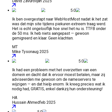
David Zavurov
jan 2025
5.0
Ik ben overgestapt naar WebHostMost nadat ik het zat
was dat mijn site tijdens piekuren extreem traag werd.
Het is echt ongelooflijk hoe snel het nu is. TTFB onder
de 50 ms. Ik heb niets aangepast — gewoon
gemigreerd en klaar. Geen klachten.
MT
Mike Tyson
aug 2025
5.0
Ik had een probleem met het overzetten van een
domein en dacht dat ik ervoor moest betalen, maar zij
adviseerden me gewoon om de nameservers te
wijzigen — en dat hielp enorm. Ik kreeg precies wat ik
nodig had, GRATIS, enkel dankzij hun ondersteuning!
HA
Hussain Ahmed
feb 2025
5.0