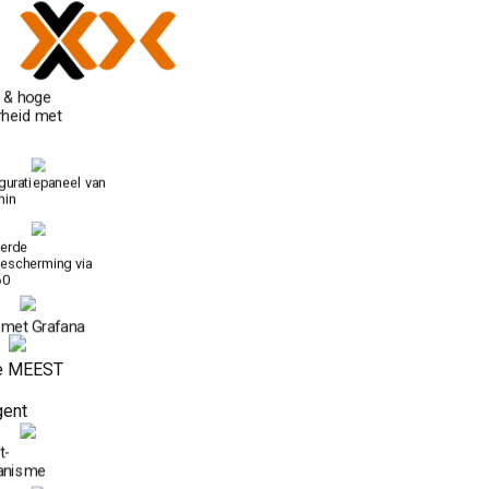
e & hoge
rheid met
guratiepaneel van
min
erde
escherming via
60
 met Grafana
e MEEST
gent
t-
anisme