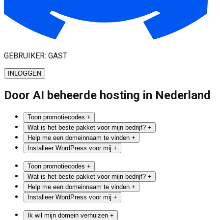
GEBRUIKER
:
GAST
INLOGGEN
Door
AI
beheerde hosting in Nederland
Toon promotiecodes
+
Wat is het beste pakket voor mijn bedrijf?
+
Help me een domeinnaam te vinden
+
Installeer WordPress voor mij
+
Toon promotiecodes
+
Wat is het beste pakket voor mijn bedrijf?
+
Help me een domeinnaam te vinden
+
Installeer WordPress voor mij
+
Ik wil mijn domein verhuizen
+