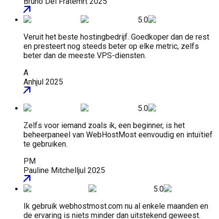
Bruno Del Frate
mrt 2025
5.0
Veruit het beste hostingbedrijf. Goedkoper dan de rest
en presteert nog steeds beter op elke metric, zelfs
beter dan de meeste VPS-diensten.
A
Anh
jul 2025
5.0
Zelfs voor iemand zoals ik, een beginner, is het
beheerpaneel van WebHostMost eenvoudig en intuïtief
te gebruiken.
PM
Pauline Mitchell
jul 2025
5.0
Ik gebruik webhostmost.com nu al enkele maanden en
de ervaring is niets minder dan uitstekend geweest.