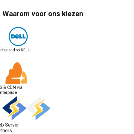
Waarom voor ons kiezen
 draaiend op DELL-
S & CDN via
Enterprise
b Server
rtners