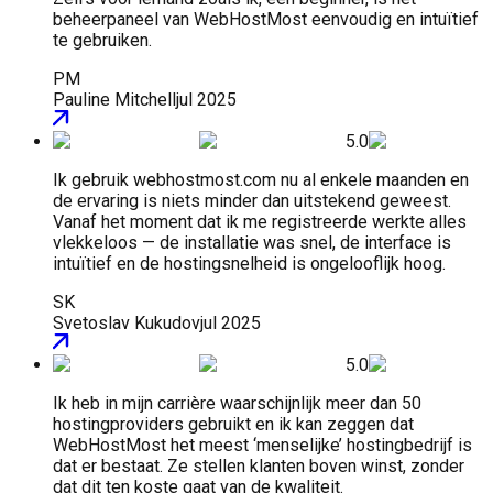
beheerpaneel van WebHostMost eenvoudig en intuïtief
te gebruiken.
PM
Pauline Mitchell
jul 2025
5.0
Ik gebruik webhostmost.com nu al enkele maanden en
de ervaring is niets minder dan uitstekend geweest.
Vanaf het moment dat ik me registreerde werkte alles
vlekkeloos — de installatie was snel, de interface is
intuïtief en de hostingsnelheid is ongelooflijk hoog.
SK
Svetoslav Kukudov
jul 2025
5.0
Ik heb in mijn carrière waarschijnlijk meer dan 50
hostingproviders gebruikt en ik kan zeggen dat
WebHostMost het meest ‘menselijke’ hostingbedrijf is
dat er bestaat. Ze stellen klanten boven winst, zonder
dat dit ten koste gaat van de kwaliteit.