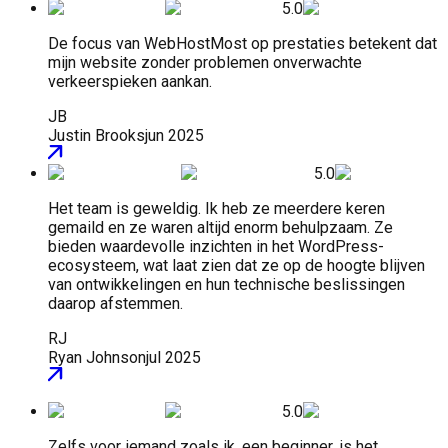
5.0
De focus van WebHostMost op prestaties betekent dat
mijn website zonder problemen onverwachte
verkeerspieken aankan.
JB
Justin Brooks
jun 2025
5.0
Het team is geweldig. Ik heb ze meerdere keren
gemaild en ze waren altijd enorm behulpzaam. Ze
bieden waardevolle inzichten in het WordPress-
ecosysteem, wat laat zien dat ze op de hoogte blijven
van ontwikkelingen en hun technische beslissingen
daarop afstemmen.
RJ
Ryan Johnson
jul 2025
5.0
Zelfs voor iemand zoals ik, een beginner, is het