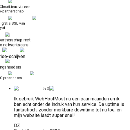
 CloudLinux via een
e-partnerschap
d gratis SSL van
rypt
partnerschap met
or netwerk­scans
ise-schijven
ingsheaders
C processors
5.0
Ik gebruik WebHostMost nu een paar maanden en ik
ben echt onder de indruk van hun service. De uptime is
fantastisch, zonder merkbare downtime tot nu toe, en
mijn website laadt super snel!
DZ