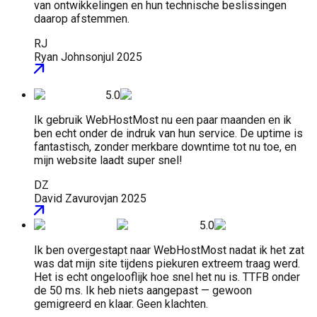
van ontwikkelingen en hun technische beslissingen
daarop afstemmen.
RJ
Ryan Johnson
jul 2025
5.0
Ik gebruik WebHostMost nu een paar maanden en ik
ben echt onder de indruk van hun service. De uptime is
fantastisch, zonder merkbare downtime tot nu toe, en
mijn website laadt super snel!
DZ
David Zavurov
jan 2025
5.0
Ik ben overgestapt naar WebHostMost nadat ik het zat
was dat mijn site tijdens piekuren extreem traag werd.
Het is echt ongelooflijk hoe snel het nu is. TTFB onder
de 50 ms. Ik heb niets aangepast — gewoon
gemigreerd en klaar. Geen klachten.