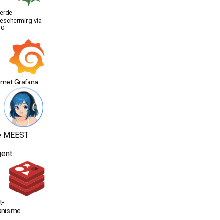
erde
escherming via
60
 met Grafana
e MEEST
gent
t-
anisme