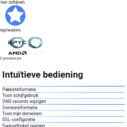
ise-schijven
ingsheaders
C processors
Intuïtieve bediening
Pakketinformatie
Toon schijfgebruik
DNS-records wijzigen
Domeininformatie
Toon mijn domeinen
SSL-configuratie
Supportticket openen