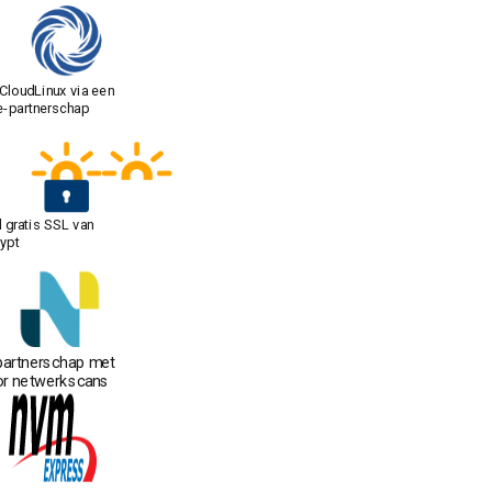
 CloudLinux via een
e-partnerschap
d gratis SSL van
rypt
partnerschap met
or netwerk­scans