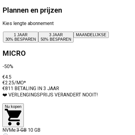
Plannen en prijzen
Kies lengte abonnement
1 JAAR
3 JAAR
MAANDELIJKSE
30% BESPAREN
50% BESPAREN
MICRO
-50%
€4.5
€2.25
/MO*
€81
1 BETALING IN 3 JAAR
❤️ VERLENGINGSPRIJS VERANDERT NOOIT!
Nu kopen
NVMe
:
3 GB
10 GB