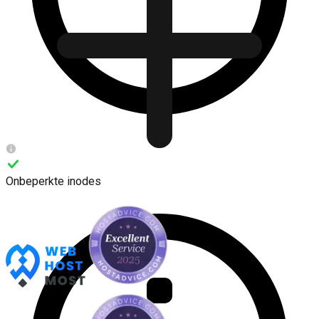
Onbeperkte inodes
HTTP/3
Accountisolatie
Git opslagplaats
50 MB e-mailbijlage