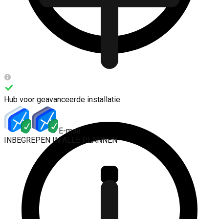
Hub voor geavanceerde installatie
Gzip/Brotli
24/7 bewaking
Cron Jobs
E-mail
INBEGREPEN IN ALLE PLANNEN