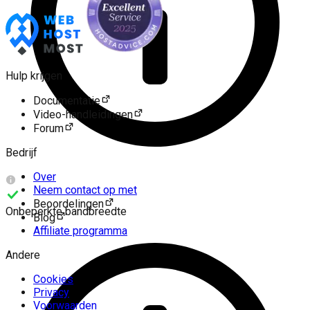
Hulp krijgen
Documentatie
Video-handleidingen
Forum
Bedrijf
Over
Neem contact op met
Beoordelingen
Onbeperkte bandbreedte
Blog
Redis-cache
Affiliate programma
WAF
sFTP
Andere
Spamfilters
Cookies
Privacy
Voorwaarden