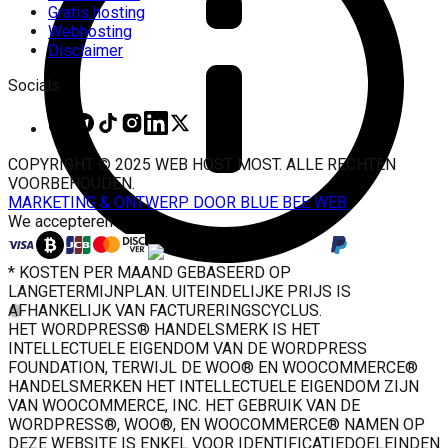
Gratis hosting
Webhosting
Disclaimer
Socials
COPYRIGHT © 2025 WEB HOST MOST. ALLE RECHTEN
VOORBEHOUDEN.
MARKETING & ONTWERP DOOR BLUE BEE WEB
We accepteren
* KOSTEN PER MAAND GEBASEERD OP
LANGETERMIJNPLAN. UITEINDELIJKE PRIJS IS
AFHANKELIJK VAN FACTURERINGSCYCLUS.
HET WORDPRESS® HANDELSMERK IS HET
INTELLECTUELE EIGENDOM VAN DE WORDPRESS
FOUNDATION, TERWIJL DE WOO® EN WOOCOMMERCE®
HANDELSMERKEN HET INTELLECTUELE EIGENDOM ZIJN
Geavanceerde firewall
SQL op afstand
VAN WOOCOMMERCE, INC. HET GEBRUIK VAN DE
SPF en DKIM
WORDPRESS®, WOO®, EN WOOCOMMERCE® NAMEN OP
DEZE WEBSITE IS ENKEL VOOR IDENTIFICATIEDOELEINDEN